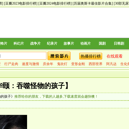
榜]
[豆瓣2023电影排行榜]
[豆瓣2024电影排行榜]
[历届奥斯卡最佳影片合集]
[30部无
恐怖片
科幻片
战争片
纪录片
故事片
动画片
国剧
日韩剧
热播排行榜
在线观看
盟
行尸走肉
速度与激情
庆余年
鬼吹灯
变形金刚
西部世界
阿凡达
生化
华颐：吞噬怪物的孩子】
物的孩子》
推荐给你的朋友，下载的人越多,下载速度就会越快噢！