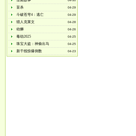
怪诞故事
04-30
盲杀
04-29
斗破苍穹4：逃亡
04-29
猎人克莱文
04-28
幼狮
04-26
毒劫2025
04-25
珠宝大盗：神偷出马
04-25
新干线惊爆倒数
04-23