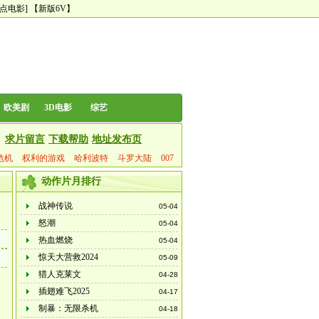
尿点电影]
【新版6V】
欧美剧
3D电影
综艺
求片留言
下载帮助
地址发布页
危机
权利的游戏
哈利波特
斗罗大陆
007
动作片月排行
战神传说
05-04
怒潮
05-04
热血燃烧
05-04
惊天大营救2024
05-09
猎人克莱文
04-28
插翅难飞2025
04-17
制暴：无限杀机
04-18