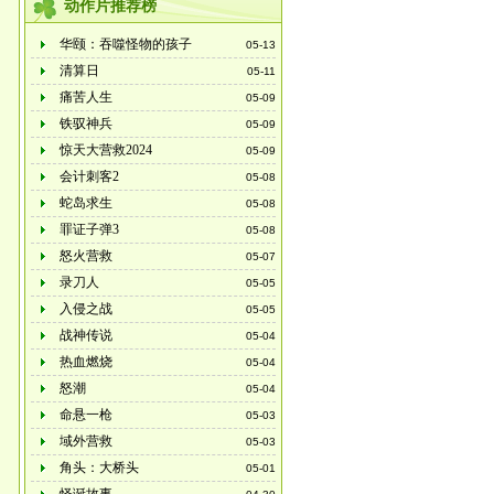
动作片推荐榜
华颐：吞噬怪物的孩子
05-13
清算日
05-11
痛苦人生
05-09
铁驭神兵
05-09
惊天大营救2024
05-09
会计刺客2
05-08
蛇岛求生
05-08
罪证子弹3
05-08
怒火营救
05-07
录刀人
05-05
入侵之战
05-05
战神传说
05-04
热血燃烧
05-04
怒潮
05-04
命悬一枪
05-03
域外营救
05-03
角头：大桥头
05-01