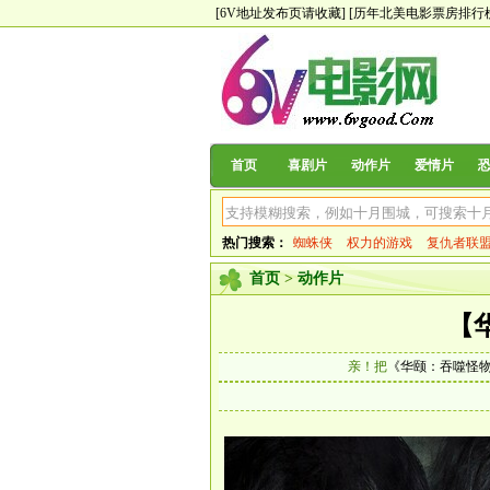
[6V地址发布页请收藏]
[历年北美电影票房排行
首页
喜剧片
动作片
爱情片
热门搜索：
蜘蛛侠
权力的游戏
复仇者联
首页
>
动作片
【
亲！把
《华颐：吞噬怪