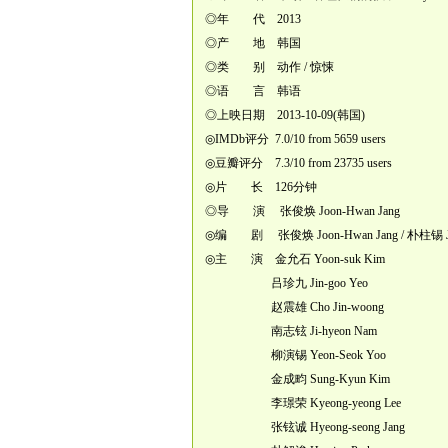
◎年 代 2013
◎产 地 韩国
◎类 别 动作 / 惊悚
◎语 言 韩语
◎上映日期 2013-10-09(韩国)
◎IMDb评分 7.0/10 from 5659 users
◎豆瓣评分 7.3/10 from 23735 users
◎片 长 126分钟
◎导 演 张俊焕 Joon-Hwan Jang
◎编 剧 张俊焕 Joon-Hwan Jang / 朴柱锡 Joo
◎主 演 金允石 Yoon-suk Kim
吕珍九 Jin-goo Yeo
赵震雄 Cho Jin-woong
南志铉 Ji-hyeon Nam
柳演锡 Yeon-Seok Yoo
金成畇 Sung-Kyun Kim
李璟荣 Kyeong-yeong Lee
张铉诚 Hyeong-seong Jang