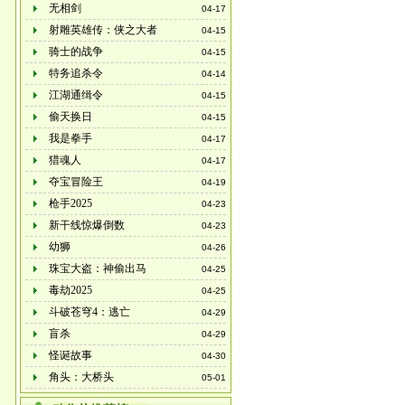
无相剑
04-17
射雕英雄传：侠之大者
04-15
骑士的战争
04-15
特务追杀令
04-14
江湖通缉令
04-15
偷天换日
04-15
我是拳手
04-17
猎魂人
04-17
夺宝冒险王
04-19
枪手2025
04-23
新干线惊爆倒数
04-23
幼狮
04-26
珠宝大盗：神偷出马
04-25
毒劫2025
04-25
斗破苍穹4：逃亡
04-29
盲杀
04-29
怪诞故事
04-30
角头：大桥头
05-01