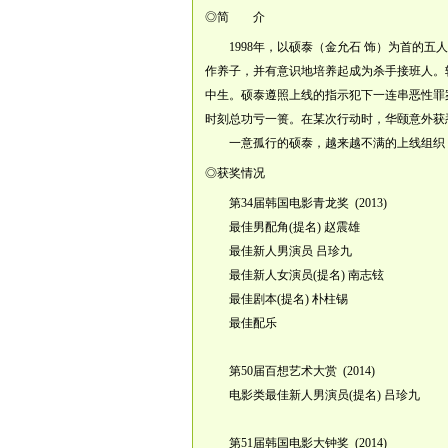
◎简 介
1998年，以硕泰（金允石 饰）为首的五
作养子，并有意识地培养起成为杀手接班人。
中生。硕泰遵照上线的指示犯下一连串恶性罪
时刻总功亏一篑。在某次行动时，华颐意外获
一意孤行的硕泰，越来越不满的上线组织，
◎获奖情况
第34届韩国电影青龙奖 (2013)
最佳男配角(提名) 赵震雄
最佳新人男演员 吕珍九
最佳新人女演员(提名) 南志铉
最佳剧本(提名) 朴柱锡
最佳配乐
第50届百想艺术大赏 (2014)
电影类最佳新人男演员(提名) 吕珍九
第51届韩国电影大钟奖 (2014)