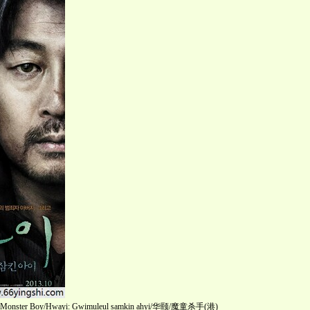
Boy/Hwayi: Gwimuleul samkin ahyi/华颐/魔童杀手(港)