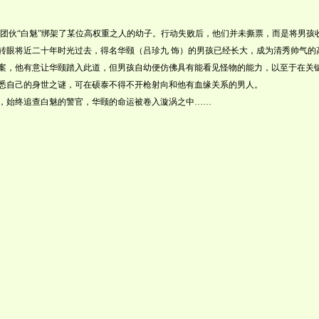
人团伙“白魅”绑架了某位高权重之人的幼子。行动失败后，他们并未撕票，而是将男孩
转眼将近二十年时光过去，得名华颐（吕珍九 饰）的男孩已经长大，成为清秀帅气的
案，他有意让华颐踏入此道，但男孩自幼便仿佛具有能看见怪物的能力，以至于在关
悉自己的身世之谜，可在硕泰不得不开枪射向和他有血缘关系的男人。
始终追查白魅的警官，华颐的命运被卷入漩涡之中……