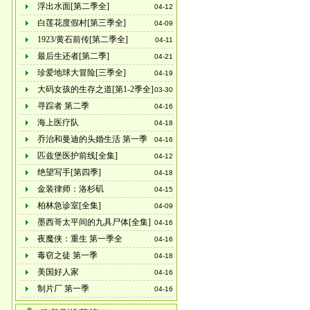
浮出水面[第二季全]
04-12
白莲花度假村[第三季全]
04-09
1923/黄石前传[第二季全]
04-11
最后生还者[第二季]
04-21
珍爱地球大冒险[三季全]
04-19
大码女孩的生存之道[第1-2季全]
03-30
寻踪者 第二季
04-16
海上医疗队
04-18
乔治和曼迪的头婚生活 第一季
04-16
匹兹堡医护前线[全集]
04-12
绝望写手[第四季]
04-18
金装律师：洛杉矶
04-15
柏林急诊室[全集]
04-09
墨西哥太平间的九具尸体[全集]
04-16
夜魔侠：重生 第一季全
04-16
毒窃之徒 第一季
04-18
美国好人家
04-16
制片厂 第一季
04-16