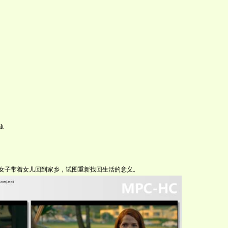
t
子带着女儿回到家乡，试图重新找回生活的意义。