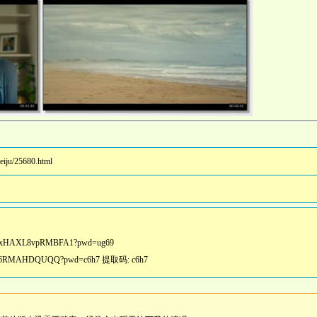
eiju/25680.html
7g2qpxHAXL8vpRMBFA1?pwd=ug69
394Tg6RMAHDQUQQ?pwd=c6h7
提取码: c6h7