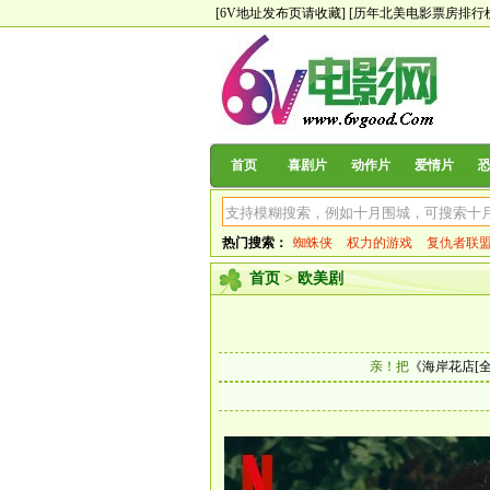
[6V地址发布页请收藏]
[历年北美电影票房排行
首页
喜剧片
动作片
爱情片
热门搜索：
蜘蛛侠
权力的游戏
复仇者联
首页
>
欧美剧
亲！把
《海岸花店[全