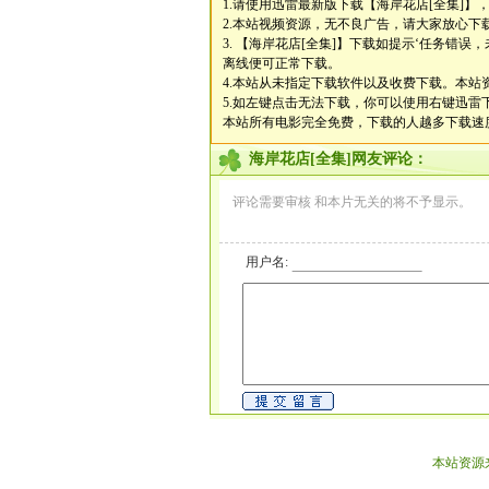
1.请使用迅雷最新版下载
【海岸花店[全集]】
2.本站视频资源，无不良广告，请大家放心下
3.
【海岸花店[全集]】
下载如提示‘任务错误
离线便可正常下载。
4.本站从未指定下载软件以及收费下载。本站资
5.如左键点击无法下载，你可以使用右键迅
本站所有电影完全免费，下载的人越多下载速
海岸花店[全集]网友评论：
本站资源